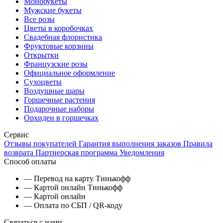
Монобукеты
Мужские букеты
Все розы
Цветы в коробочках
Свадебная флористика
Фруктовые корзины
Открытки
Французские розы
Официальное оформление
Сухоцветы
Воздушные шары
Горшечные растения
Подарочные наборы
Орхидеи в горшечках
Сервис
Отзывы покупателей
Гарантия выполнения заказов
Правила
возврата
Партнерская программа
Уведомления
Способ оплаты
— Перевод на карту Тинькофф
— Картой онлайн Тинькофф
— Картой онлайн
— Оплата по СБП / QR-коду
Связаться с нами