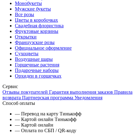
Монобукеты
Мужские букеты
Все розы
Цветы в коробочках
Свадебная флористика
Фруктовые корзины
Открытки
Французские розы
Официальное оформление
Сухоцветы
Воздушные шары
Горшечные растения
Подарочные наборы
Орхидеи в горшечках
Сервис
Отзывы покупателей
Гарантия выполнения заказов
Правила
возврата
Партнерская программа
Уведомления
Способ оплаты
— Перевод на карту Тинькофф
— Картой онлайн Тинькофф
— Картой онлайн
— Оплата по СБП / QR-коду