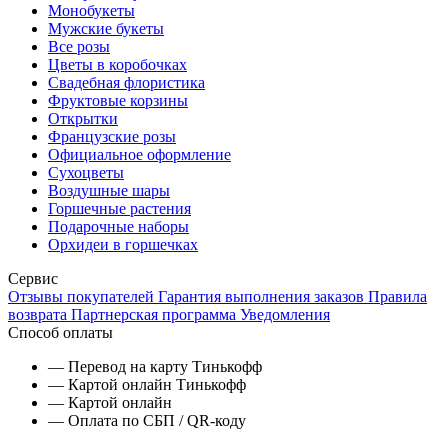
Монобукеты
Мужские букеты
Все розы
Цветы в коробочках
Свадебная флористика
Фруктовые корзины
Открытки
Французские розы
Официальное оформление
Сухоцветы
Воздушные шары
Горшечные растения
Подарочные наборы
Орхидеи в горшечках
Сервис
Отзывы покупателей
Гарантия выполнения заказов
Правила
возврата
Партнерская программа
Уведомления
Способ оплаты
— Перевод на карту Тинькофф
— Картой онлайн Тинькофф
— Картой онлайн
— Оплата по СБП / QR-коду