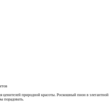
ветов
ля ценителей природной красоты. Роскошный пион в элегантной 
бы порадовать.