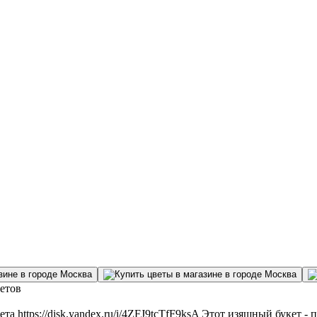
ветов
та https://disk.yandex.ru/i/4ZFJ9tcTfF9ksA Этот изящный букет 