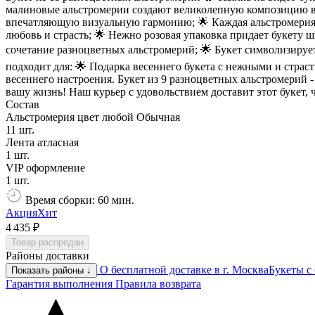
малиновые альстромерии создают великолепную композицию в не
впечатляющую визуальную гармонию; 🌟 Каждая альстромерия 
любовь и страсть; 🌟 Нежно розовая упаковка придает букету 
сочетание разноцветных альстромерий; 🌟 Букет символизирует
подходит для: 🌟 Подарка весеннего букета с нежными и стра
весеннего настроения. Букет из 9 разноцветных альстромерий 
вашу жизнь! Наш курьер с удовольствием доставит этот букет, 
Состав
Альстромерия цвет любой Обычная
11 шт.
Лента атласная
1 шт.
VIP оформление
1 шт.
Время сборки: 60 мин.
Акция
Хит
4 435 ₽
Товар распродан
Районы доставки
О бесплатной доставке в г. Москва
Букеты с
Показать районы ↓
Гарантия выполнения
Правила возврата