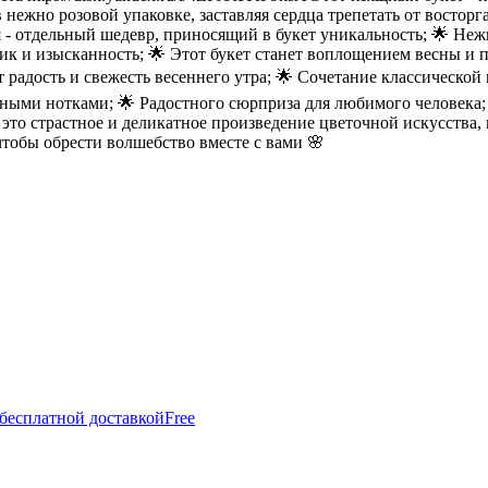
жно розовой упаковке, заставляя сердца трепетать от восторга.
- отдельный шедевр, приносящий в букет уникальность; 🌟 Неж
шик и изысканность; 🌟 Этот букет станет воплощением весны и
 радость и свежесть весеннего утра; 🌟 Сочетание классическо
стными нотками; 🌟 Радостного сюрприза для любимого человека
- это страстное и деликатное произведение цветочной искусства
чтобы обрести волшебство вместе с вами 🌸
 бесплатной доставкой
Free