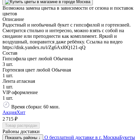
Возможна замена цветка в зависимости от сезона и поставок
цветов
Описание
Радостный и необычный букет с гипсофилой и гортензией.
Смотрится стильно и интересно, можно взять с собой на
свидание или преподнести как комплимент. Яркий и
воздушный, понравится даже ребёнку. Ссылка на видео
https://disk.yandex.ru/i/Zg6Axl0Q121-qQ
Состав
Гипсофила цвет любой Обычная
3 шт.
Гортензия цвет любой Обычная
1 шт.
Лента атласная
1 шт.
VIP оформление
1 шт.
Время сборки: 60 мин.
Акция
Хит
2 715 ₽
Товар распродан
Районы доставки
О бесплатной доставке в г. Москва
Букеты
Показать районы ↓