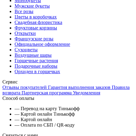
Монобукеты
Мужские букеты
Все розы
Цветы в коробочках
Свадебная флористика
Фруктовые корзины
Открытки
Французские розы
Официальное оформление
Сухоцветы
Воздушные шары
Горшечные растения
Подарочные наборы
Орхидеи в горшечках
Сервис
Отзывы покупателей
Гарантия выполнения заказов
Правила
возврата
Партнерская программа
Уведомления
Способ оплаты
— Перевод на карту Тинькофф
— Картой онлайн Тинькофф
— Картой онлайн
— Оплата по СБП / QR-коду
Связаться с нами